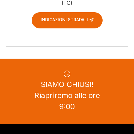
(TO)
INDICAZIONI STRADALI
SIAMO CHIUSI!
Riapriremo alle ore
9:00