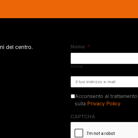
Nome
*
i del centro.
Nome
Email
*
Acconsento al trattamento 
sulla
Privacy Policy
CAPTCHA